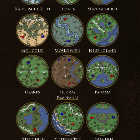
Karelische Seen
Litauen
Mandschurei
Mongolei
Moskowien
Neuengland
Ozarks
Sierras
Panama
Pampeanas
Patagonien
Pfefferküste
Pommern