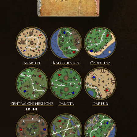
Arabien
Kalifornien
Carolina
Zentralchinesische
Dakota
Darfur
Ebene