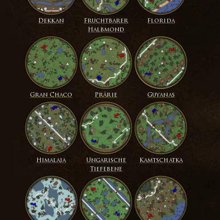
Dekkan
Fruchtbarer
Florida
Halbmond
Gran Chaco
Prärie
Guyanas
Himalaja
Ungarische
Kamtschatka
Tiefebene