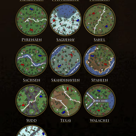
Pyrenäen
Saguenay
Sahel
Sachsen
Skandinavien
Spanien
Sudd
Texas
Walachei