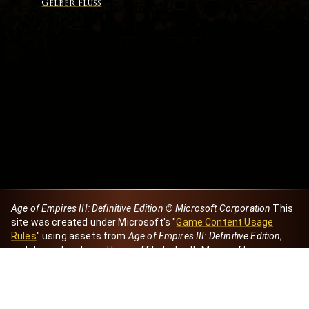
Gelber Fluss
Age of Empires III: Definitive Edition © Microsoft Corporation
This
site was created under Microsoft's "
Game Content Usage
Rules
" using assets from
Age of Empires III: Definitive Edition
,
and it is not endorsed by or affiliated with Microsoft.
Created by Dori
eBaeza