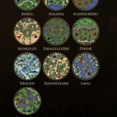
Korea
Malaysia
Mandschurei
Mongolei
Parallelflüsse
Punjab
Sibirien
Seidenstraße
Jamal