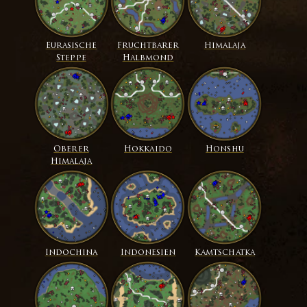
Eurasische
Fruchtbarer
Himalaja
Steppe
Halbmond
Oberer
Hokkaido
Honshu
Himalaja
Indochina
Indonesien
Kamtschatka