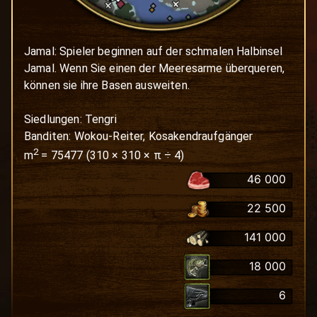
Jamal: Spieler beginnen auf der schmalen Halbinsel 
Jamal. Wenn Sie einen der Meeresarme überqueren, 
können sie ihre Basen ausweiten. 

Siedlungen: Tengri

Banditen: Wokou-Reiter, Kosakendraufgänger
2
m
=
75477
(
310
×
310
× π ÷ 4)
46 000
22 500
141 000
18 000
6