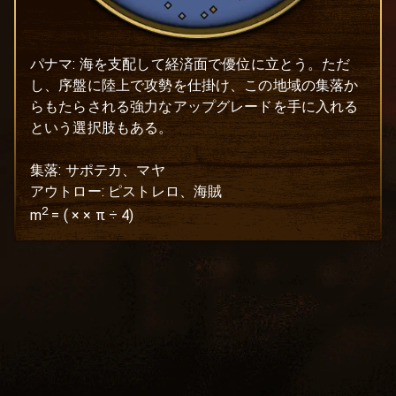
パナマ: 海を支配して経済面で優位に立とう。ただ
し、序盤に陸上で攻勢を仕掛け、この地域の集落か
らもたらされる強力なアップグレードを手に入れる
という選択肢もある。

集落: サポテカ、マヤ

アウトロー: ピストレロ、海賊
2
m
=
(
×
× π ÷ 4)