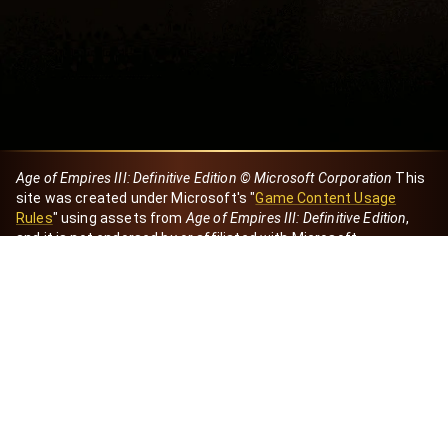
Age of Empires III: Definitive Edition © Microsoft Corporation
This
site was created under Microsoft's "
Game Content Usage
Rules
" using assets from
Age of Empires III: Definitive Edition
,
and it is not endorsed by or affiliated with Microsoft.
Created by Dori
eBaeza
Dori Server
Discord ID
dori_mx
@dori7668