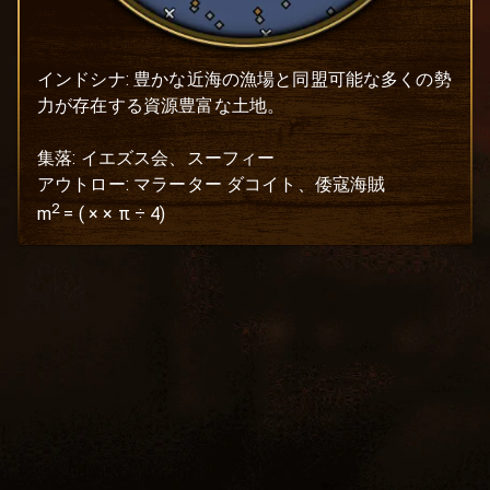
インドシナ: 豊かな近海の漁場と同盟可能な多くの勢
力が存在する資源豊富な土地。

集落: イエズス会、スーフィー

アウトロー: マラーター ダコイト、倭寇海賊
2
m
=
(
×
× π ÷ 4)