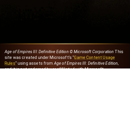
Age of Empires III: Definitive Edition © Microsoft Corporation
This
site was created under Microsoft's "
Game Content Usage
Rules
" using assets from
Age of Empires III: Definitive Edition
,
and it is not endorsed by or affiliated with Microsoft.
Created by Dori
eBaeza
Dori Server
Discord ID
dori_mx
@dori7668