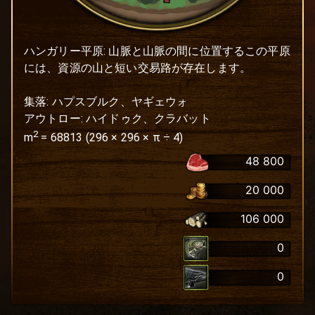
ハンガリー平原: 山脈と山脈の間に位置するこの平原
には、資源の山と短い交易路が存在します。

集落: ハプスブルク、ヤギェウォ

アウトロー: ハイドゥク、クラバット
2
m
=
68813
(
296
×
296
× π ÷ 4)
48 800
20 000
106 000
0
0