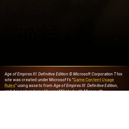
Age of Empires III: Definitive Edition © Microsoft Corporation
This
site was created under Microsoft's "
Game Content Usage
Rules
" using assets from
Age of Empires III: Definitive Edition
,
and it is not endorsed by or affiliated with Microsoft.
Created by Dori
eBaeza
Dori Server
Discord ID