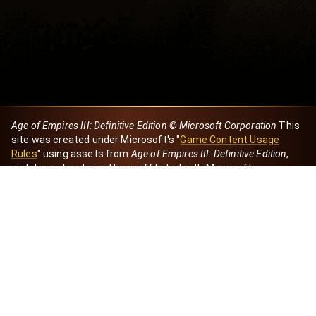
Age of Empires III: Definitive Edition © Microsoft Corporation
This
site was created under Microsoft's "
Game Content Usage
Rules
" using assets from
Age of Empires III: Definitive Edition
,
and it is not endorsed by or affiliated with Microsoft.
Created by Dori
eBaeza
Dori Server
Discord ID
dori_mx
@dori7668