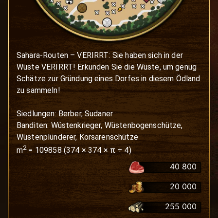
Sahara-Routen – VERIRRT: Sie haben sich in der 
Wüste VERIRRT! Erkunden Sie die Wüste, um genug 
Schätze zur Gründung eines Dorfes in diesem Ödland 
zu sammeln!

Siedlungen: Berber, Sudaner

Banditen: Wüstenkrieger, Wüstenbogenschütze, 
Wüstenplünderer, Korsarenschütze
2
m
=
109858
(
374
×
374
× π ÷ 4)
40 800
20 000
255 000